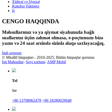
Xidmət və Siyasət
Kataloq Yükləmə
İş
CENGO HAQQINDA
Məhsullarımız və ya qiymət siyahımızla bağlı
suallarınız üçün zəhmət olmasa, e-poçtunuzu bizə
yazın və 24 saat ərzində sizinlə əlaqə saxlayacağıq.
İndi soruşun
© Müəllif hüquqları - 2010-2025: Bütün hüquqlar qorunur.
İsti Məhsullar
-
Sayt xəritəsi
-
AMP Mobil
Tel
Tel
+86 13708062478
+86 18280029648