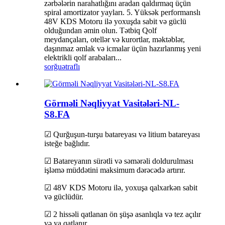
zərbələrin narahatlığını aradan qaldırmaq üçün
spiral amortizator yayları. 5. Yüksək performanslı
48V KDS Motoru ilə yoxuşda sabit və güclü
olduğundan əmin olun. Tətbiq Qolf
meydançaları, otellər və kurortlar, məktəblər,
daşınmaz əmlak və icmalar üçün hazırlanmış yeni
elektrikli qolf arabaları...
sorğu
ətraflı
Görməli Nəqliyyat Vasitələri-NL-
S8.FA
☑ Qurğuşun-turşu batareyası və litium batareyası
isteğe bağlıdır.
☑ Batareyanın sürətli və səmərəli doldurulması
işləmə müddətini maksimum dərəcədə artırır.
☑ 48V KDS Motoru ilə, yoxuşa qalxarkən sabit
və güclüdür.
☑ 2 hissəli qatlanan ön şüşə asanlıqla və tez açılır
və ya qatlanır.