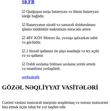
S8.FB
☑ Qurğuşun-turşu batareyası və litium batareyası
isteğe bağlıdır.
☑ Batareyanın sürətli və səmərəli doldurulması
işləmə müddətini maksimum dərəcədə artırır.
☑ 48V KDS Motoru ilə, yoxuşa qalxarkən sabit
və güclüdür.
☑ 2 hissəli qatlanan ön şüşə asanlıqla və tez açılır
və ya qatlanır.
☑ Dəbli saxlama bölməsi saxlama yerini artırdı
və smartfonu yerləşdirdi.
sorğu
ətraflı
GÖZƏL NƏQLİYYAT VASİTƏLƏRİ
Gəzinti vasitəsi mənzərəli marşrutu araşdırmaq və sonsuz mənzərəni
hiss etmək üçün rahat bir yol təqdim edir.