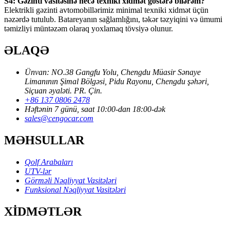
S4: Gəzinti vasitəsinə necə texniki xidmət göstərə bilərəm?
Elektrikli gəzinti avtomobillərimiz minimal texniki xidmət üçün
nəzərdə tutulub. Batareyanın sağlamlığını, təkər təzyiqini və ümumi
təmizliyi müntəzəm olaraq yoxlamaq tövsiyə olunur.
ƏLAQƏ
Ünvan: NO.38 Gangfu Yolu, Chengdu Müasir Sənaye
Limanının Şimal Bölgəsi, Pidu Rayonu, Chengdu şəhəri,
Siçuan əyaləti. PR. Çin.
+86 137 0806 2478
Həftənin 7 günü, saat 10:00-dan 18:00-dək
sales@cengocar.com
MƏHSULLAR
Qolf Arabaları
UTV-lər
Görməli Nəqliyyat Vasitələri
Funksional Nəqliyyat Vasitələri
XİDMƏTLƏR