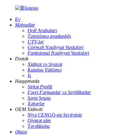
Ev
Məhsullar
Qolf Arabaları
Təmizləmə avadanlığı
UTV-lər
Görməli Nəqliyyat Vasitələri
Funksional Nəqliyyat Vasitələri
Dəstək
Xidmət və Siyasət
Kataloq Yükləmə
İş
Haqqımızda
Şirkət Profili
Fəxri Fərmanlar və Sertifikatlar
Sərgi Şousu
Xəbərlər
OEM Xidməti
Niyə CENGO-nu Seçirsiniz
Qiymət alın
Tərəfdaşlıq
Əlaqə