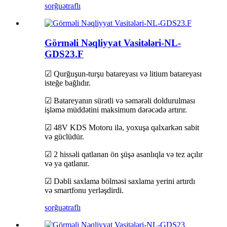
sorğu
ətraflı
Görməli Nəqliyyat Vasitələri-NL-
GDS23.F
☑ Qurğuşun-turşu batareyası və litium batareyası
isteğe bağlıdır.
☑ Batareyanın sürətli və səmərəli doldurulması
işləmə müddətini maksimum dərəcədə artırır.
☑ 48V KDS Motoru ilə, yoxuşa qalxarkən sabit
və güclüdür.
☑ 2 hissəli qatlanan ön şüşə asanlıqla və tez açılır
və ya qatlanır.
☑ Dəbli saxlama bölməsi saxlama yerini artırdı
və smartfonu yerləşdirdi.
sorğu
ətraflı