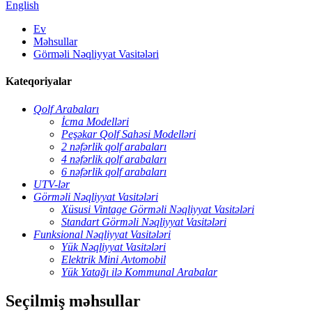
English
Ev
Məhsullar
Görməli Nəqliyyat Vasitələri
Kateqoriyalar
Qolf Arabaları
İcma Modelləri
Peşəkar Qolf Sahəsi Modelləri
2 nəfərlik qolf arabaları
4 nəfərlik qolf arabaları
6 nəfərlik qolf arabaları
UTV-lər
Görməli Nəqliyyat Vasitələri
Xüsusi Vintage Görməli Nəqliyyat Vasitələri
Standart Görməli Nəqliyyat Vasitələri
Funksional Nəqliyyat Vasitələri
Yük Nəqliyyat Vasitələri
Elektrik Mini Avtomobil
Yük Yatağı ilə Kommunal Arabalar
Seçilmiş məhsullar