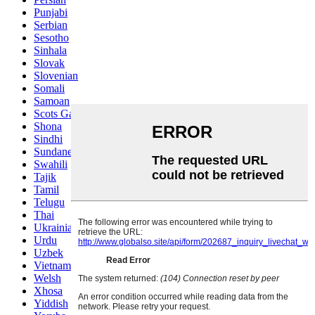
Punjabi
Serbian
Sesotho
Sinhala
Slovak
Slovenian
Somali
Samoan
Scots Gaelic
Shona
Sindhi
Sundanese
Swahili
Tajik
Tamil
Telugu
Thai
Ukrainian
Urdu
Uzbek
Vietnamese
Welsh
Xhosa
Yiddish