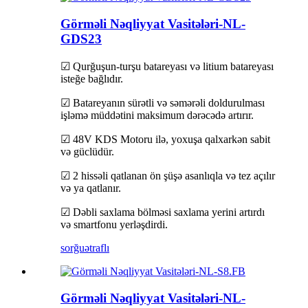
Görməli Nəqliyyat Vasitələri-NL-
GDS23
☑ Qurğuşun-turşu batareyası və litium batareyası
isteğe bağlıdır.
☑ Batareyanın sürətli və səmərəli doldurulması
işləmə müddətini maksimum dərəcədə artırır.
☑ 48V KDS Motoru ilə, yoxuşa qalxarkən sabit
və güclüdür.
☑ 2 hissəli qatlanan ön şüşə asanlıqla və tez açılır
və ya qatlanır.
☑ Dəbli saxlama bölməsi saxlama yerini artırdı
və smartfonu yerləşdirdi.
sorğu
ətraflı
Görməli Nəqliyyat Vasitələri-NL-