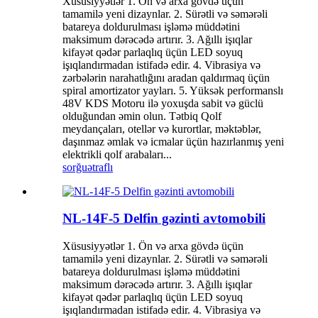
Xüsusiyyətlər 1. Ön və arxa gövdə üçün
tamamilə yeni dizaynlar. 2. Sürətli və səmərəli
batareya doldurulması işləmə müddətini
maksimum dərəcədə artırır. 3. Ağıllı işıqlar
kifayət qədər parlaqlıq üçün LED soyuq
işıqlandırmadan istifadə edir. 4. Vibrasiya və
zərbələrin narahatlığını aradan qaldırmaq üçün
spiral amortizator yayları. 5. Yüksək performanslı
48V KDS Motoru ilə yoxuşda sabit və güclü
olduğundan əmin olun. Tətbiq Qolf
meydançaları, otellər və kurortlar, məktəblər,
daşınmaz əmlak və icmalar üçün hazırlanmış yeni
elektrikli qolf arabaları...
sorğu
ətraflı
NL-14F-5 Delfin gəzinti avtomobili
Xüsusiyyətlər 1. Ön və arxa gövdə üçün
tamamilə yeni dizaynlar. 2. Sürətli və səmərəli
batareya doldurulması işləmə müddətini
maksimum dərəcədə artırır. 3. Ağıllı işıqlar
kifayət qədər parlaqlıq üçün LED soyuq
işıqlandırmadan istifadə edir. 4. Vibrasiya və