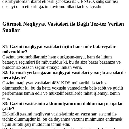
distribyutordan ibarət etibarlı şəbəkəsi ilə CENGO, satış sonrası
dəstəyi olan etibarlı gəzinti avtomobilləri təchizatçısıdır.
Görməli Nəqliyyat Vasitələri ilə Bağlı Tez-tez Verilən
Suallar
S1: Gəzinti nəqliyyat vasitələri üçün hansı növ batareyalar
mövcuddur?
Gəzinti avtomobillərimiz həm qurğuşun-turşu, həm də litium
batareya seçimləri ilə mövcuddur ki, bu da sizə bazar bazanıza və
büdcənizə əsasən seçim etməyə imkan verir.
S2: Görməli yerləri gəzən nəqliyyat vasitələri yoxuşlu ərazilərdə
necə işləyir?
Gəzinti nəqliyyat vasitələri 48V KDS mühərriki ilə təchiz
olunmuşdur ki, bu da hətta yoxuşlu yamaclarda belə sabit və güclü
performans təmin edir və müxtəlif ərazilərdə rahat işləməyi təmin
edir.
S3: Gəzinti vasitəsinin akkumulyatorunu doldurmaq nə qədər
çəkir?
Elektrikli gəzinti nəqliyyat vasitələrimiz ən yaxşı şarj sistemi ilə
təchiz olunmuşdur ki, bu da dayanma vaxtını minimuma endirmək
üçün sürətli şarj müddətini təmin edir.