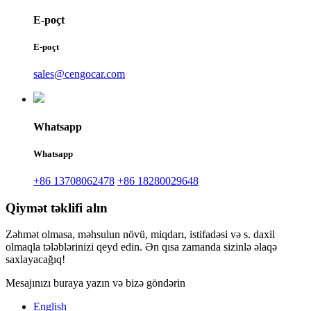
E-poçt
E-poçt
sales@cengocar.com
Whatsapp
Whatsapp
+86 13708062478
+86 18280029648
Qiymət təklifi alın
Zəhmət olmasa, məhsulun növü, miqdarı, istifadəsi və s. daxil
olmaqla tələblərinizi qeyd edin. Ən qısa zamanda sizinlə əlaqə
saxlayacağıq!
Mesajınızı buraya yazın və bizə göndərin
English