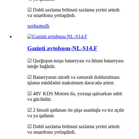
☑ Dəbli saxlama bölməsi saxlama yerini artırdı
və smartfonu yerləşdirdi.
sorğu
ətraflı
Gəzinti avtobusu-NL-S14.F
☑ Qurğuşun-turşu batareyası və litium batareyası
isteğe bağlıdır.
☑ Batareyanın sürətli və səmərəli doldurulması
işləmə müddətini maksimum dərəcədə artırır.
☑ 48V KDS Motoru ilə, yoxuşa qalxarkən sabit
və güclüdür.
☑ 2 hissəli qatlanan ön şüşə asanlıqla və tez açılır
və ya qatlanır.
☑ Dəbli saxlama bölməsi saxlama yerini artırdı
və smartfonu yerləşdirdi.