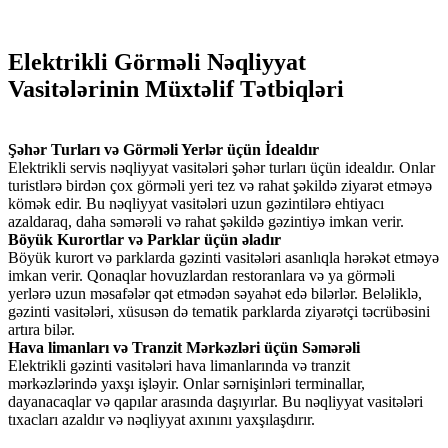
Elektrikli Görməli Nəqliyyat
Vasitələrinin Müxtəlif Tətbiqləri
Şəhər Turları və Görməli Yerlər üçün İdealdır
Elektrikli servis nəqliyyat vasitələri şəhər turları üçün idealdır. Onlar
turistlərə birdən çox görməli yeri tez və rahat şəkildə ziyarət etməyə
kömək edir. Bu nəqliyyat vasitələri uzun gəzintilərə ehtiyacı
azaldaraq, daha səmərəli və rahat şəkildə gəzintiyə imkan verir.
Böyük Kurortlar və Parklar üçün əladır
Böyük kurort və parklarda gəzinti vasitələri asanlıqla hərəkət etməyə
imkan verir. Qonaqlar hovuzlardan restoranlara və ya görməli
yerlərə uzun məsafələr qət etmədən səyahət edə bilərlər. Beləliklə,
gəzinti vasitələri, xüsusən də tematik parklarda ziyarətçi təcrübəsini
artıra bilər.
Hava limanları və Tranzit Mərkəzləri üçün Səmərəli
Elektrikli gəzinti vasitələri hava limanlarında və tranzit
mərkəzlərində yaxşı işləyir. Onlar sərnişinləri terminallar,
dayanacaqlar və qapılar arasında daşıyırlar. Bu nəqliyyat vasitələri
tıxacları azaldır və nəqliyyat axınını yaxşılaşdırır.