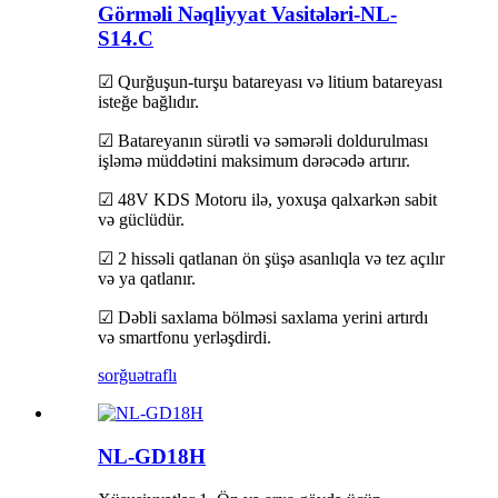
Görməli Nəqliyyat Vasitələri-NL-
S14.C
☑ Qurğuşun-turşu batareyası və litium batareyası
isteğe bağlıdır.
☑ Batareyanın sürətli və səmərəli doldurulması
işləmə müddətini maksimum dərəcədə artırır.
☑ 48V KDS Motoru ilə, yoxuşa qalxarkən sabit
və güclüdür.
☑ 2 hissəli qatlanan ön şüşə asanlıqla və tez açılır
və ya qatlanır.
☑ Dəbli saxlama bölməsi saxlama yerini artırdı
və smartfonu yerləşdirdi.
sorğu
ətraflı
NL-GD18H