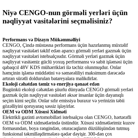
Niyə CENGO-nun görməli yerləri üçün
nəqliyyat vasitələrini seçməlisiniz?
Performans və Dizayn Mükəmməlliyi
CENGO, Çində müstəsna performans üçün hazırlanmış müxtəlif
nəqliyyat vasitələri təklif edən aparıcı görməli yerləri gəzmək üçün
nəqliyyat vasitələri istehsalçısıdır. Görməli yerləri gəzmək üçün
nəqliyyat vasitəmiz güclü yoxuş performansı və sabit işləməsi üçün
qabaqcıl 48V KDS mühərrikləri ilə təchiz olunmuşdur. Onlar
həmçinin işləmə müddətini və səmərəliliyi maksimum dərəcədə
artıran sürətli doldurulan batareyalara malikdirlər.
Ekoloji cəhətdən təmiz və enerjiyə qənaət edən
Bugünkü ekoloji cəhətdən şüurlu dünyada CENGO görməli yerləri
gəzmək üçün nəqliyyat vasitələri əksər insanlar üçün dayanıqlı
seçim kimi seçilir. Onlar sıfır emissiya buraxır və yerinizin təbii
gözəlliyini qoruyaraq səssiz işləyirlər.
OEM və ODM Xüsusi Xidməti
Elektrikli gəzinti avtomobilləri istehsalçısı olan CENGO, hərtərəfli
OEM və ODM xidmətlərində üstündür. Xüsusi xidmətlərimiz kuzov
formasından, boya rəngindən, oturacaqların düzülüşündən tutmuş
funksional təkmilləşdirmələrə qədər dəyişir. 300-dən çox