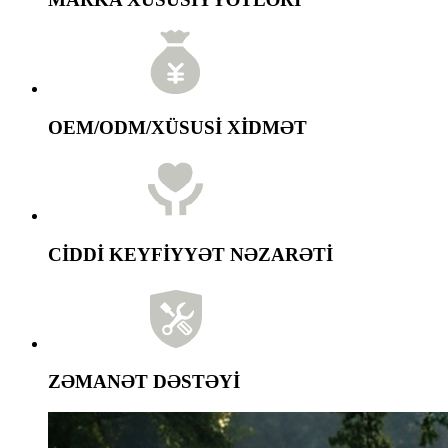
OEM/ODM/XÜSUSİ XİDMƏT
CİDDİ KEYFİYYƏT NƏZARƏTİ
ZƏMANƏT DƏSTƏYİ