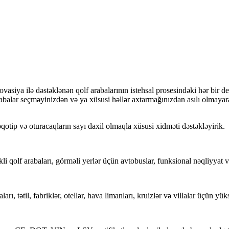
vasiya ilə dəstəklənən qolf arabalarının istehsal prosesindəki hər bir d
 arabalar seçməyinizdən və ya xüsusi həllər axtarmağınızdan asılı olmaya
oqotip və oturacaqların sayı daxil olmaqla xüsusi xidməti dəstəkləyirik.
ikli qolf arabaları, görməli yerlər üçün avtobuslar, funksional nəqliyyat 
, tətil, fabriklər, otellər, hava limanları, kruizlər və villalar üçün yük