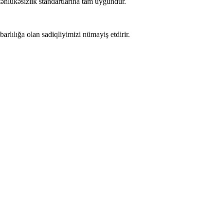
hlükəsizlik standartlarına tam uyğundur.
rlılığa olan sadiqliyimizi nümayiş etdirir.