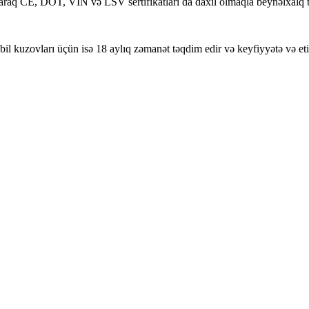
aq CE, DOT, VIN və LSV sertifikatları da daxil olmaqla beynəlxalq tə
 kuzovları üçün isə 18 aylıq zəmanət təqdim edir və keyfiyyətə və etiba