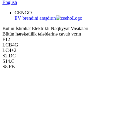
English
CENGO
EV brendini araşdırın
Bütün İstirahət Elektrikli Nəqliyyat Vasitələri
Bütün hərəkətlilik tələblərinə cavab verin
F12
LCB4G
LC4+2
S2.DC
S14.C
S8.FB