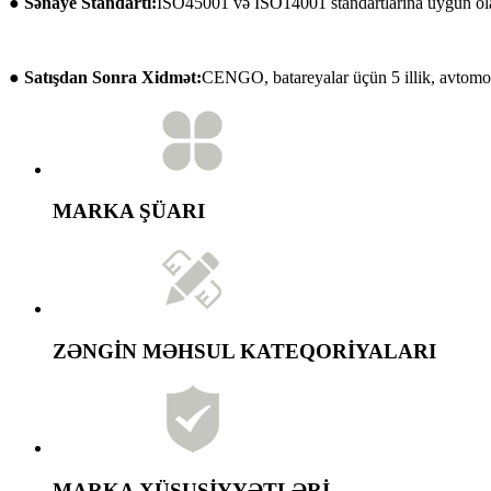
● Sənaye Standartı:
ISO45001 və ISO14001 standartlarına uyğun olar
● Satışdan Sonra Xidmət:
CENGO, batareyalar üçün 5 illik, avtomobil
MARKA ŞÜARI
ZƏNGİN MƏHSUL KATEQORİYALARI
MARKA XÜSUSİYYƏTLƏRİ