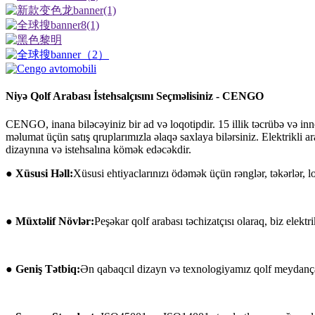
Niyə Qolf Arabası İstehsalçısını Seçməlisiniz - CENGO
CENGO, inana biləcəyiniz bir ad və loqotipdir. 15 illik təcrübə və inno
məlumat üçün satış qruplarımızla əlaqə saxlaya bilərsiniz. Elektrikli
dizaynına və istehsalına kömək edəcəkdir.
● Xüsusi Həll:
Xüsusi ehtiyaclarınızı ödəmək üçün rənglər, təkərlər, l
● Müxtəlif Növlər:
Peşəkar qolf arabası təchizatçısı olaraq, biz elektr
● Geniş Tətbiq:
Ən qabaqcıl dizayn və texnologiyamız qolf meydançaları