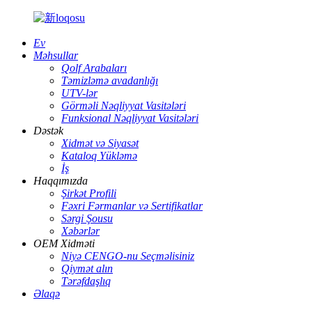
Ev
Məhsullar
Qolf Arabaları
Təmizləmə avadanlığı
UTV-lər
Görməli Nəqliyyat Vasitələri
Funksional Nəqliyyat Vasitələri
Dəstək
Xidmət və Siyasət
Kataloq Yükləmə
İş
Haqqımızda
Şirkət Profili
Fəxri Fərmanlar və Sertifikatlar
Sərgi Şousu
Xəbərlər
OEM Xidməti
Niyə CENGO-nu Seçməlisiniz
Qiymət alın
Tərəfdaşlıq
Əlaqə