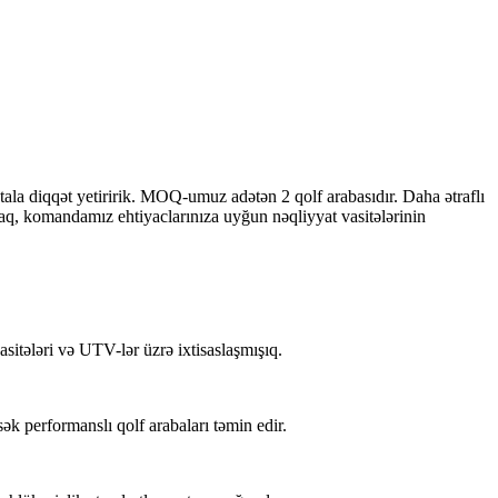
etala diqqət yetiririk. MOQ-umuz adətən 2 qolf arabasıdır. Daha ətraflı
raq, komandamız ehtiyaclarınıza uyğun nəqliyyat vasitələrinin
vasitələri və UTV-lər üzrə ixtisaslaşmışıq.
sək performanslı qolf arabaları təmin edir.