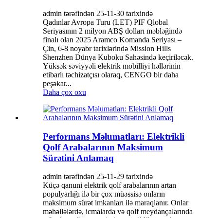
admin tərəfindən 25-11-30 tarixində
Qadınlar Avropa Turu (LET) PIF Qlobal
Seriyasının 2 milyon ABŞ dolları məbləğində
finalı olan 2025 Aramco Komanda Seriyası –
Çin, 6-8 noyabr tarixlərində Mission Hills
Shenzhen Dünya Kuboku Sahəsində keçiriləcək.
Yüksək səviyyəli elektrik mobilliyi həllərinin
etibarlı təchizatçısı olaraq, CENGO bir daha
peşəkar...
Daha çox oxu
Performans Məlumatları: Elektrikli
Qolf Arabalarının Maksimum
Sürətini Anlamaq
admin tərəfindən 25-11-29 tarixində
Küçə qanuni elektrik qolf arabalarının artan
populyarlığı ilə bir çox müəssisə onların
maksimum sürət imkanları ilə maraqlanır. Onlar
məhəllələrdə, icmalarda və qolf meydançalarında