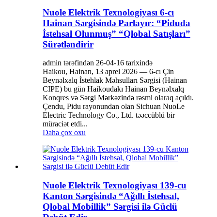
Nuole Elektrik Texnologiyası 6-cı
Hainan Sərgisində Parlayır: “Piduda
İstehsal Olunmuş” “Qlobal Satışları”
Sürətləndirir
admin tərəfindən 26-04-16 tarixində
Haikou, Hainan, 13 aprel 2026 — 6-cı Çin
Beynəlxalq İstehlak Məhsulları Sərgisi (Hainan
CIPE) bu gün Haikoudakı Hainan Beynəlxalq
Konqres və Sərgi Mərkəzində rəsmi olaraq açıldı.
Çendu, Pidu rayonundan olan Sichuan NuoLe
Electric Technology Co., Ltd. təəccüblü bir
müraciət etdi...
Daha çox oxu
Nuole Elektrik Texnologiyası 139-cu
Kanton Sərgisində “Ağıllı İstehsal,
Qlobal Mobillik” Sərgisi ilə Güclü