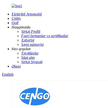
Elektrikli Avtomobil
Utility
Qolf
Haqqımızda
Şirkət Profili
Fəxri fərmanlar və sertifikatlar
Xəbərlər
Sərgi nümayişi
bizə qoşulun
Tərəfdaşlıq
Sitat alın
Şirkət Siyasəti
Əlaqə
English