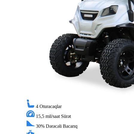
4
Oturacaqlar
15,5 mil/saat
Sürət
30%
Dərəcəli Bacarıq