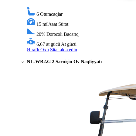
6
Oturacaqlar
15 mil/saat
Sürət
20%
Dərəcəli Bacarıq
6,67 at gücü
At gücü
Ətraflı Oxu
Sitat əldə edin
NL-WB2.G 2 Sərnişin Ov Nəqliyyatı