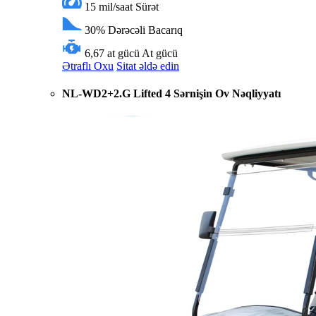
15 mil/saat
Sürət
30%
Dərəcəli Bacarıq
6,67 at gücü
At gücü
Ətraflı Oxu
Sitat əldə edin
NL-WD2+2.G Lifted 4 Sərnişin Ov Nəqliyyatı