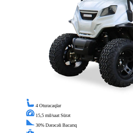
4
Oturacaqlar
15,5 mil/saat
Sürət
30%
Dərəcəli Bacarıq