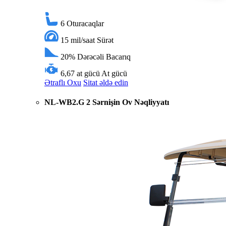
6
Oturacaqlar
15 mil/saat
Sürət
20%
Dərəcəli Bacarıq
6,67 at gücü
At gücü
Ətraflı Oxu
Sitat əldə edin
NL-WB2.G 2 Sərnişin Ov Nəqliyyatı