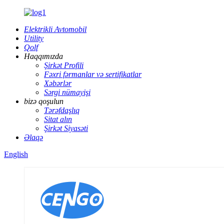
Elektrikli Avtomobil
Utility
Qolf
Haqqımızda
Şirkət Profili
Fəxri fərmanlar və sertifikatlar
Xəbərlər
Sərgi nümayişi
bizə qoşulun
Tərəfdaşlıq
Sitat alın
Şirkət Siyasəti
Əlaqə
English