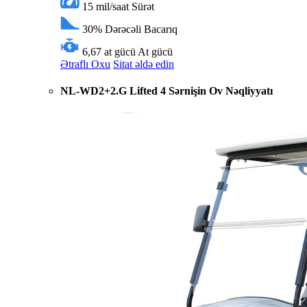
15 mil/saat
Sürət
30%
Dərəcəli Bacarıq
6,67 at gücü
At gücü
Ətraflı Oxu
Sitat əldə edin
NL-WD2+2.G Lifted 4 Sərnişin Ov Nəqliyyatı