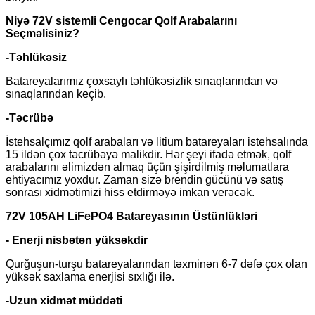
Niyə 72V sistemli Cengocar Qolf Arabalarını
Seçməlisiniz?
-Təhlükəsiz
Batareyalarımız çoxsaylı təhlükəsizlik sınaqlarından və
sınaqlarından keçib.
-Təcrübə
İstehsalçımız qolf arabaları və litium batareyaları istehsalında
15 ildən çox təcrübəyə malikdir. Hər şeyi ifadə etmək, qolf
arabalarını əlimizdən almaq üçün şişirdilmiş məlumatlara
ehtiyacımız yoxdur. Zaman sizə brendin gücünü və satış
sonrası xidmətimizi hiss etdirməyə imkan verəcək.
72V 105AH LiFePO4 Batareyasının Üstünlükləri
- Enerji nisbətən yüksəkdir
Qurğuşun-turşu batareyalarından təxminən 6-7 dəfə çox olan
yüksək saxlama enerjisi sıxlığı ilə.
-Uzun xidmət müddəti