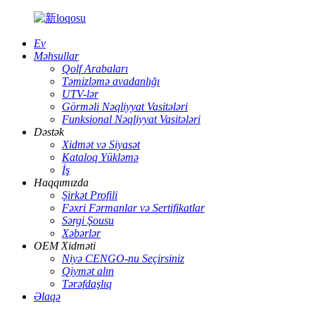
Ev
Məhsullar
Qolf Arabaları
Təmizləmə avadanlığı
UTV-lər
Görməli Nəqliyyat Vasitələri
Funksional Nəqliyyat Vasitələri
Dəstək
Xidmət və Siyasət
Kataloq Yükləmə
İş
Haqqımızda
Şirkət Profili
Fəxri Fərmanlar və Sertifikatlar
Sərgi Şousu
Xəbərlər
OEM Xidməti
Niyə CENGO-nu Seçirsiniz
Qiymət alın
Tərəfdaşlıq
Əlaqə