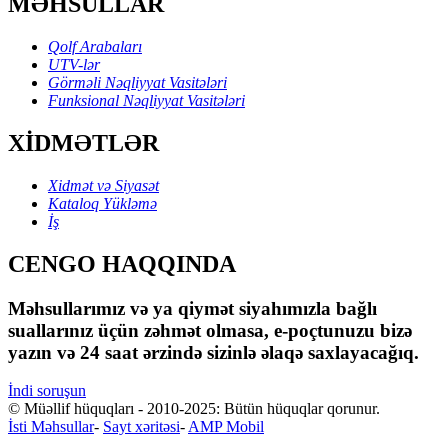
MƏHSULLAR
Qolf Arabaları
UTV-lər
Görməli Nəqliyyat Vasitələri
Funksional Nəqliyyat Vasitələri
XİDMƏTLƏR
Xidmət və Siyasət
Kataloq Yükləmə
İş
CENGO HAQQINDA
Məhsullarımız və ya qiymət siyahımızla bağlı
suallarınız üçün zəhmət olmasa, e-poçtunuzu bizə
yazın və 24 saat ərzində sizinlə əlaqə saxlayacağıq.
İndi soruşun
© Müəllif hüquqları - 2010-2025: Bütün hüquqlar qorunur.
İsti Məhsullar
-
Sayt xəritəsi
-
AMP Mobil