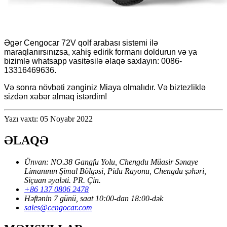
Əgər Cengocar 72V qolf arabası sistemi ilə
maraqlanırsınızsa, xahiş edirik formanı doldurun və ya
bizimlə whatsapp vasitəsilə əlaqə saxlayın: 0086-
13316469636.
Və sonra növbəti zənginiz Miaya olmalıdır. Və biz
tezliklə
sizdən xəbər almaq istərdim!
Yazı vaxtı: 05 Noyabr 2022
ƏLAQƏ
Ünvan: NO.38 Gangfu Yolu, Chengdu Müasir Sənaye
Limanının Şimal Bölgəsi, Pidu Rayonu, Chengdu şəhəri,
Siçuan əyaləti. PR. Çin.
+86 137 0806 2478
Həftənin 7 günü, saat 10:00-dan 18:00-dək
sales@cengocar.com