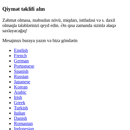
Qiymət təklifi alın
Zəhmət olmasa, məhsulun növü, miqdarı, istifadəsi və s. daxil
olmaqla tələblərinizi qeyd edin. Ən qısa zamanda sizinlə əlaqə
saxlayacağıq!
Mesajınızı buraya yazın və bizə göndərin
English
French
German
Portuguese
Spanish
Russian
Japanese
Korean
Arabic
Irish
Greek
Turkish
Italian
Danish
Romanian
Indonesian