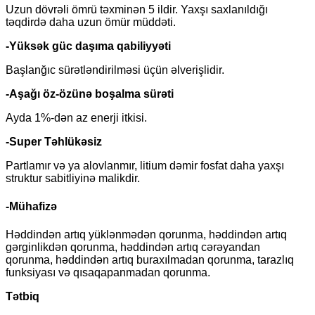
Uzun dövrəli ömrü təxminən 5 ildir. Yaxşı saxlanıldığı
təqdirdə daha uzun ömür müddəti.
-Yüksək güc daşıma qabiliyyəti
Başlanğıc sürətləndirilməsi üçün əlverişlidir.
-Aşağı öz-özünə boşalma sürəti
Ayda 1%-dən az enerji itkisi.
-Super Təhlükəsiz
Partlamır və ya alovlanmır, litium dəmir fosfat daha yaxşı
struktur sabitliyinə malikdir.
-Mühafizə
Həddindən artıq yüklənmədən qorunma, həddindən artıq
gərginlikdən qorunma, həddindən artıq cərəyandan
qorunma, həddindən artıq buraxılmadan qorunma, tarazlıq
funksiyası və qısaqapanmadan qorunma.
Tətbiq