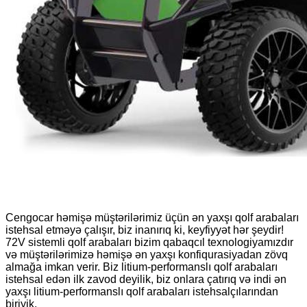
Cengocar həmişə müştərilərimiz üçün ən yaxşı qolf arabaları
istehsal etməyə çalışır, biz inanırıq ki, keyfiyyət hər şeydir!
72V sistemli qolf arabaları bizim qabaqcıl texnologiyamızdır
və müştərilərimizə həmişə ən yaxşı konfiqurasiyadan zövq
almağa imkan verir. Biz litium-performanslı qolf arabaları
istehsal edən ilk zavod deyilik, biz onlara çatırıq və indi ən
yaxşı litium-performanslı qolf arabaları istehsalçılarından
biriyik.