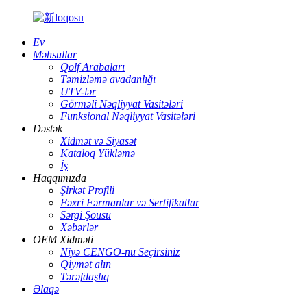
Ev
Məhsullar
Qolf Arabaları
Təmizləmə avadanlığı
UTV-lər
Görməli Nəqliyyat Vasitələri
Funksional Nəqliyyat Vasitələri
Dəstək
Xidmət və Siyasət
Kataloq Yükləmə
İş
Haqqımızda
Şirkət Profili
Fəxri Fərmanlar və Sertifikatlar
Sərgi Şousu
Xəbərlər
OEM Xidməti
Niyə CENGO-nu Seçirsiniz
Qiymət alın
Tərəfdaşlıq
Əlaqə