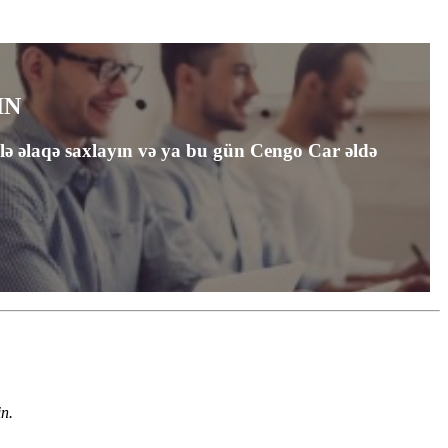
IN
mlə əlaqə saxlayın və ya bu gün Cengo Car əldə
n.