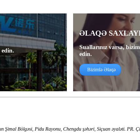
ƏLAQƏ SAXLAY
Suallarınız varsa, bizi
 edin.
edin.
Bizimlə Əlaqə
Şimal Bölgəsi, Pidu Rayonu, Chengdu şəhəri, Siçuan əyaləti. PR. Çi