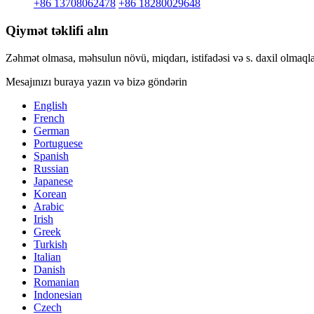
+86 13708062478
+86 18280029648
Qiymət təklifi alın
Zəhmət olmasa, məhsulun növü, miqdarı, istifadəsi və s. daxil olmaqla
Mesajınızı buraya yazın və bizə göndərin
English
French
German
Portuguese
Spanish
Russian
Japanese
Korean
Arabic
Irish
Greek
Turkish
Italian
Danish
Romanian
Indonesian
Czech