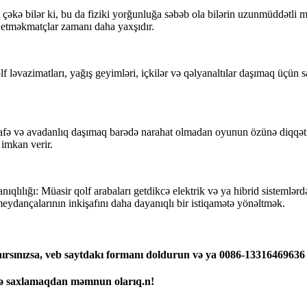
çəkə bilər ki, bu da fiziki yorğunluğa səbəb ola bilər
in
uzunmüddətli m
ş etmək
matçlar zamanı daha yaxşıdır.
f ləvazimatları, yağış geyimləri, içkilər və qəlyanaltılar daşımaq üçün s
afə və avadanlıq daşımaq barədə narahat olmadan oyunun özünə diqqət yet
imkan verir.
lılığı: Müasir qolf arabaları getdikcə elektrik və ya hibrid sistemlərdən
meydançalarının inkişafını daha dayanıqlı bir istiqamətə yönəltmək.
ırsınızsa, veb saytdakı formanı doldurun və ya 0086-13316469636 
laqə saxlamaqdan məmnun olarıq.
n
!