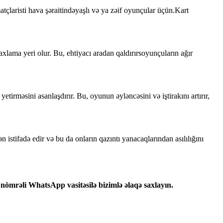
atçlar
isti hava şəraitində
yaşlı və ya zəif oyunçular üçün.
Kart
axlama yeri olur. Bu, ehtiyacı aradan qaldırır
s
oyunçuların ağır
irməsini asanlaşdırır. Bu, oyunun əyləncəsini və iştirakını artırır,
 istifadə edir və bu da onların qazıntı yanacaqlarından asılılığını
nömrəli WhatsApp vasitəsilə bizimlə əlaqə saxlayın.