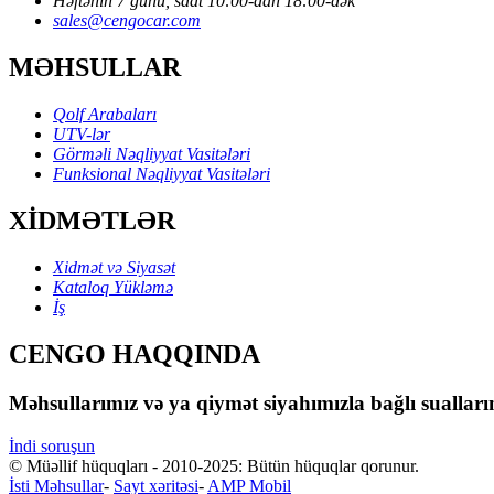
Həftənin 7 günü, saat 10:00-dan 18:00-dək
sales@cengocar.com
MƏHSULLAR
Qolf Arabaları
UTV-lər
Görməli Nəqliyyat Vasitələri
Funksional Nəqliyyat Vasitələri
XİDMƏTLƏR
Xidmət və Siyasət
Kataloq Yükləmə
İş
CENGO HAQQINDA
Məhsullarımız və ya qiymət siyahımızla bağlı sualları
İndi soruşun
© Müəllif hüquqları - 2010-2025: Bütün hüquqlar qorunur.
İsti Məhsullar
-
Sayt xəritəsi
-
AMP Mobil