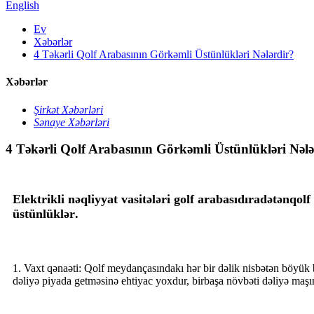
English
Ev
Xəbərlər
4 Təkərli Qolf Arabasının Görkəmli Üstünlükləri Nələrdir?
Xəbərlər
Şirkət Xəbərləri
Sənaye Xəbərləri
4 Təkərli Qolf Arabasının Görkəmli Üstünlükləri Nələ
Elektrikli nəqliyyat vasitələri g
olf arabasıdır
adətən
qolf
üstünlüklər
.
1. Vaxt qənaəti: Qolf meydançasındakı hər bir dəlik nisbətən böyük b
dəliyə piyada getməsinə ehtiyac yoxdur, birbaşa növbəti dəliyə maşın