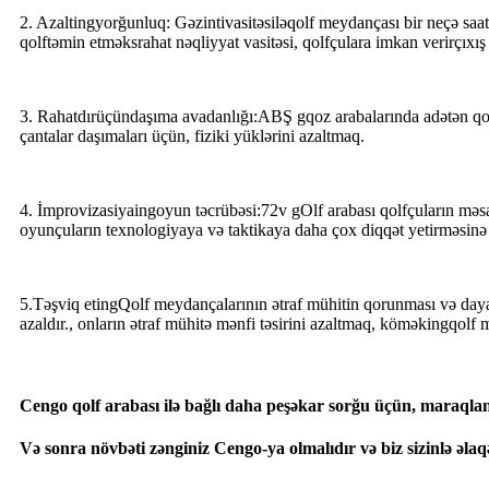
2. Azalt
ing
yorğunluq: Gəzinti
vasitəsilə
qolf meydançası bir neçə saat 
qolf
təmin etmək
s
rahat nəqliyyat vasitəsi, qolfçulara imkan verir
çıxı
3. Rahatdır
üçün
daşıma avadanlığı:
ABŞ g
qoz arabalarında adətən qol
çantalar daşımaları üçün
,
fiziki yüklərini azaltmaq.
4. İmprovizasiya
ing
oyun təcrübəsi:
72v g
Olf arabası qolfçuların məs
oyunçuların texnologiyaya və taktikaya daha çox diqqət yetirməsinə 
5.Təşviq et
ing
Qolf meydançalarının ətraf mühitin qorunması və dayanıq
azaldır.
,
onların ətraf mühitə mənfi təsirini azaltmaq
,
kömək
ing
qolf 
Cengo qolf arabası ilə bağlı daha peşəkar sorğu üçün, maraqlan
Və sonra növbəti zənginiz Cengo-ya olmalıdır və biz sizinlə ə