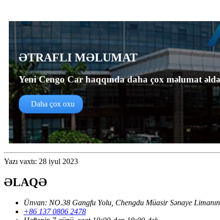
ƏTRAFLI MƏLUMAT
Yeni Cengo Car haqqında daha çox məlumat əldə
Daha çox oxu
Yazı vaxtı: 28 iyul 2023
ƏLAQƏ
Ünvan: NO.38 Gangfu Yolu, Chengdu Müasir Sənaye Limanının 
+86 137 0806 2478