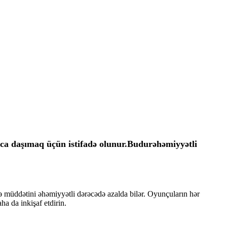
ca daşımaq üçün istifadə olunur.
Budur
əhəmiyyətli
 müddətini əhəmiyyətli dərəcədə azalda bilər. Oyunçuların hər
a da inkişaf etdirin.