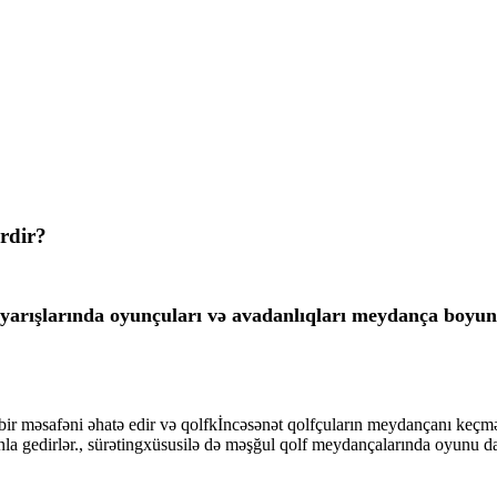
rdir?
 yarışlarında oyunçuları və avadanlıqları meydança boyun
ir məsafəni əhatə edir və qolf
k
İncəsənət qolfçuların meydançanı keçmə
la gedirlər.
,
sürət
ing
xüsusilə də məşğul qolf meydançalarında oyunu dah